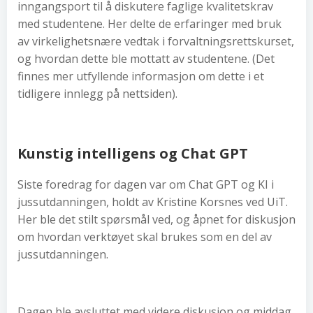
inngangsport til å diskutere faglige kvalitetskrav
med studentene. Her delte de erfaringer med bruk
av virkelighetsnære vedtak i forvaltningsrettskurset,
og hvordan dette ble mottatt av studentene. (Det
finnes mer utfyllende informasjon om dette i et
tidligere innlegg på nettsiden).
Kunstig intelligens og Chat GPT
Siste foredrag for dagen var om Chat GPT og KI i
jussutdanningen, holdt av Kristine Korsnes ved UiT.
Her ble det stilt spørsmål ved, og åpnet for diskusjon
om hvordan verktøyet skal brukes som en del av
jussutdanningen.
Dagen ble avsluttet med videre diskusjon og middag