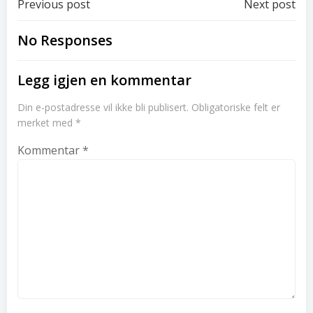
Post
Post
Previous post
Next post
navigation
navigation
No Responses
Legg igjen en kommentar
Din e-postadresse vil ikke bli publisert.
Obligatoriske felt er
merket med
*
Kommentar
*