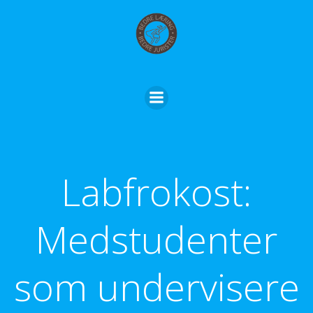
Skip
to
content
Labfrokost:
Medstudenter
som undervisere