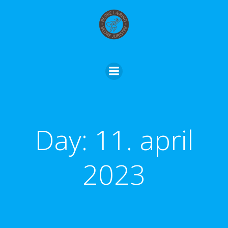
Skip
to
content
Day:
11. april
2023